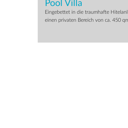
Pool Villa
Eingebettet in die traumhafte Hitelanla
einen privaten Bereich von ca. 450 q